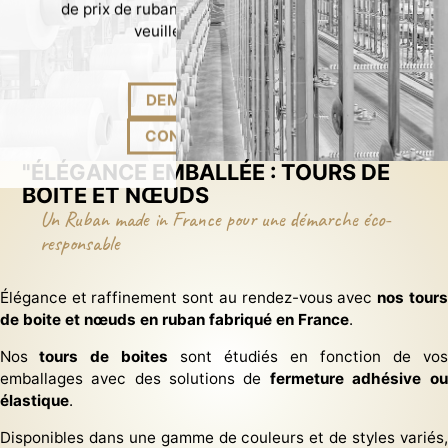
de prix de rubans pour packaging sur mesure
veuillez nous contacter...
DEMANDE DE DEVIS
CONTACTEZ NOUS !
"ÉLÉGANCE EMBALLÉE : TOURS DE
BOITE ET NŒUDS
Un Ruban made in France pour une démarche éco-
responsable
Élégance et raffinement sont au rendez-vous avec
nos tours
de boite et nœuds en ruban fabriqué en France
.
Nos
tours de boites
sont étudiés en fonction de vos
emballages avec des solutions de
fermeture adhésive ou
élastique
.
Disponibles dans une gamme de couleurs et de styles variés,