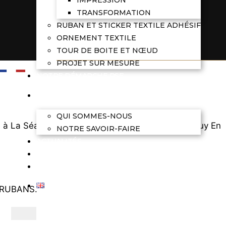
TRANSFORMATION
RUBAN ET STICKER TEXTILE ADHÉSIF
ORNEMENT TEXTILE
TOUR DE BOITE ET NŒUD
PROJET SUR MESURE
NOTRE DÉMARCHE RSE
NOTRE ENTREPRISE
QUI SOMMES-NOUS
é à La Séauve (43140), immatriculée au RCS du Puy En
NOTRE SAVOIR-FAIRE
ACTUALITÉS
RÉALISATIONS
CONTACT
D RUBANS.